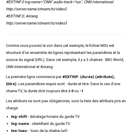
#EXTINF:0 tvg-name="CNN" audio-track="rus", CNN International
http://server.name/stream/to/video2
#EXTINF:0, Arirang
http://server.name/stream/to/video3
Comme vous pouvez le voir dans cet exemple, le fichier M3U est
structuré d’un ensemble de lignes représentant les paramètres et la
source du signal (URL). Dans cet exemple, il y a 3 chaînes : BBC World,
CNN International et Arirang.
La première ligne commence par
#EXTINF: (durée) (attributs),
(titre)
. Les paramètres requis sont : durée et titre. Dans le cas d’une
chaine TV, la durée doit toujours être à
0
ou
-1
.
Les attributs ne sont pas obligatoires, voici la liste des attributs pris en
charge:
tvg-shift
- décalage horaire du guide TV
tvg-name
- identifiant du guide TV
tvg-logo
- logo de la chaîne (url)