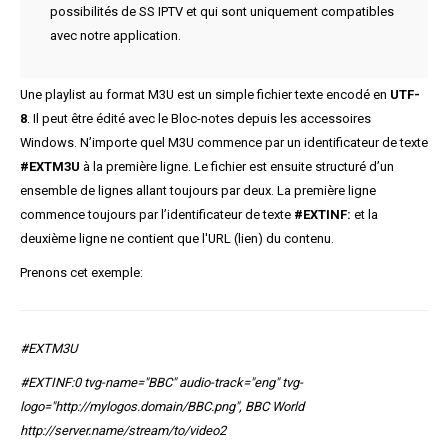
possibilités de SS IPTV et qui sont uniquement compatibles
avec notre application.
Une playlist au
format M3U
est un simple fichier texte encodé en
UTF-
8
. Il peut être édité avec le Bloc-notes depuis les accessoires
Windows. N’importe quel M3U commence par un identificateur de texte
#EXTM3U
à la première ligne. Le fichier est ensuite structuré d’un
ensemble de lignes allant toujours par deux. La première ligne
commence toujours par l’identificateur de texte
#EXTINF:
et la
deuxième ligne ne contient que l'URL (lien) du contenu.
Prenons cet exemple:
#EXTM3U
#EXTINF:0 tvg-name="BBC" audio-track="eng" tvg-
logo="http://mylogos.domain/BBC.png", BBC World
http://server.name/stream/to/video2