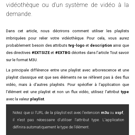
vidéothèque ou d’un système de vidéo à la
demande.
Dans cet article, nous décrirons comment utiliser les playlists
imbriquées pour relier votre vidéothèque. Pour cela, vous aurez
probablement besoin des attributs
tvg-logo
et
description
ainsi que
des directives
#EXTSIZE
et
#EXTBG
décrites dans l'article
Tout savoir
sur le format M3U
.
La principale différence entre une playlist avec arborescence et une
playlist classique est que ses éléments ne se réfèrent pas à des flux
vidéo, mais à d'autres playlists. Pour spécifier à l'application que
l'élément est une playlist et non un flux vidéo, utilisez l'attribut
type
avec la valeur
playlist
.
Notez que si l’URL de la playlist est avec l'extension
m3u
ou
xspf
,
il n'est pas nécessaire d'utiliser l'attribut type. L'application
définira automatiquement le type de l'élément.