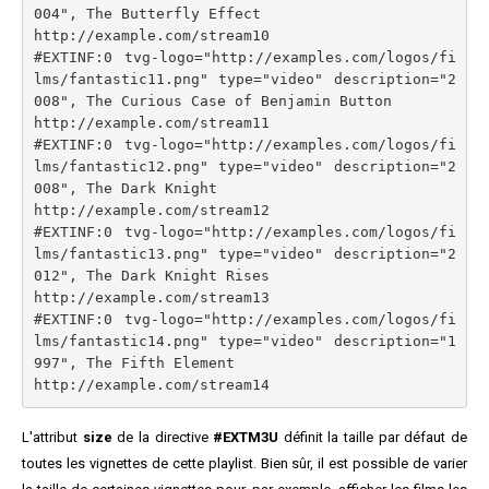
004", The Butterfly Effect

http://example.com/stream10

#EXTINF:0 tvg-logo="http://examples.com/logos/fi
lms/fantastic11.png" type="video" description="2
008", The Curious Case of Benjamin Button

http://example.com/stream11

#EXTINF:0 tvg-logo="http://examples.com/logos/fi
lms/fantastic12.png" type="video" description="2
008", The Dark Knight

http://example.com/stream12

#EXTINF:0 tvg-logo="http://examples.com/logos/fi
lms/fantastic13.png" type="video" description="2
012", The Dark Knight Rises

http://example.com/stream13

#EXTINF:0 tvg-logo="http://examples.com/logos/fi
lms/fantastic14.png" type="video" description="1
997", The Fifth Element

L'attribut
size
de la directive
#EXTM3U
définit la taille par défaut de
toutes les vignettes de cette playlist. Bien sûr, il est possible de varier